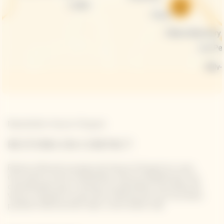
Newsletter Veuve Clicquot
RESTONS EN CONTACT
Restez informé à propos de Veuve Clicquot en vous
inscrivant à notre newsletter. Entrez simplement vos
coordonnées pour recevoir les dernières nouvelles de
Veuve Clicquot et pour être informé de nos nouveaux
produits directement dans votre boîte mail.