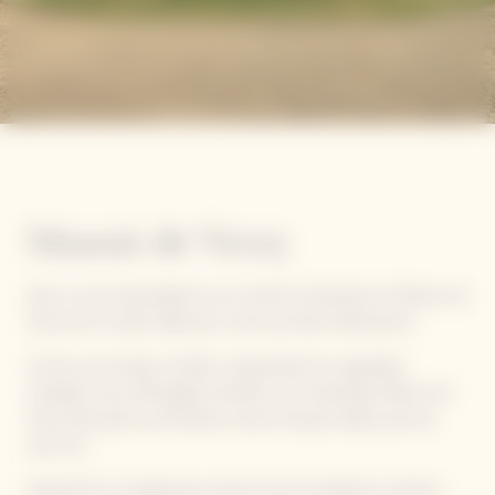
Manoir de Verzy
Avec sa vue imprenable et son charme intemporel, le Manoir de
Verzy est le cadre idéal pour votre prochain événement.
Un lieu où le temps s'arrête. Surplombant les vignobles
ondulants de la Montagne de Reims, le romantique Manoir de
Verzy fait partie du Domaine Veuve Clicquot depuis plus de
cent ans.
Aujourd'hui, le majestueux manoir privé accueille les visiteurs