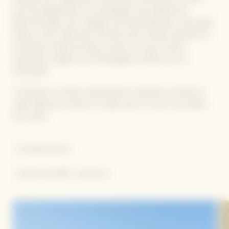
pour des dégustations de champagne, des expériences
gastronomiques, des mariages, des rassemblements, des pique-
niques et des week-ends. Entouré d'une roseraie odorante et
de sentiers bordés de haies, le point de vue du manoir
surplombe la région de la Champagne et offre une vue
imprenable.
A l'intérieur, son décor authentique et reposant constitue le
cadre idéal pour recevoir un repas, lever un verre ou accueillir
des invités.
• 5 à 30 personnes
• A partir de 420 € / personne