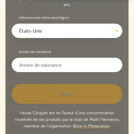
ans.
Sélectionnez votre pays/région
États-Unis
Informations pratiques
Année de naissance
Adresse
Manoir de Verzy
10 Rue Ernest Graingault
Entrer
51380 Verzyn France
Veuve Clicquot est en faveur d'une consommation
S'y rendre
modérée de ses produits par le biais de Moët Hennessy,
membre de l'organisation
Wine in Moderation
.
25 min en voiture depuis la Gare Reims Champagne-Ardenne