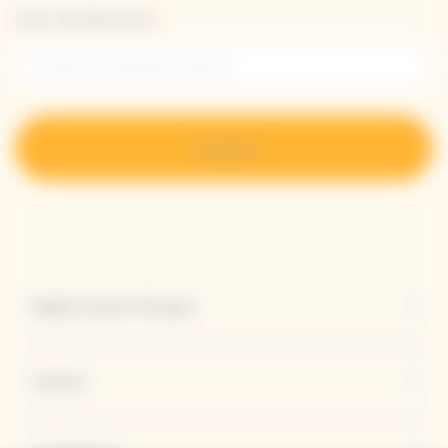
Entrer une adresse email *
S’inscrire
Explore Veuve Clicquot
Contact