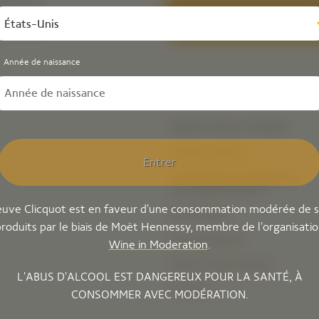
ement vos
velles de
S’ins
États-Unis
s nouveaux
Année de naissance
Explore Veuve Clicquot
Nos Champagnes
Entrer
Conservation du champagne
et conseils de service
uve Clicquot est en faveur d'une consommation modérée de 
Notre Maison
roduits par le biais de Moët Hennessy, membre de l'organisati
Nos expériences
Wine in Moderation
.
Bold by Veuve Clicquot
L'ABUS D'ALCOOL EST DANGEREUX POUR LA SANTÉ, À
Carrières
CONSOMMER AVEC MODÉRATION.