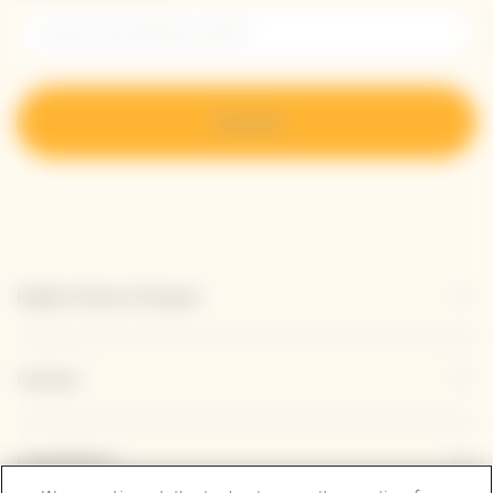
S’inscrire
Explore Veuve Clicquot
Contact
Legal Notice