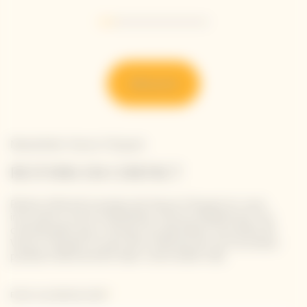
Go to slide 1
Go to slide 2
Go to slide 3
Go to slide 4
Go to slide 5
Go to slide 6
Go to slide 7
Découvrir
Newsletter Veuve Clicquot
RESTONS EN CONTACT
Restez informé à propos de Veuve Clicquot en vous
inscrivant à notre newsletter. Entrez simplement vos
coordonnées pour recevoir les dernières nouvelles de
Veuve Clicquot et pour être informé de nos nouveaux
produits directement dans votre boîte mail.
Entrer une adresse email *