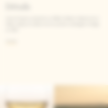
Détails
Veuve Clicquot a présenté, en 2008, le 65ème millésime de la
Maison depuis la création de son premier champagne Vintage,
en 1810.
Propre à tous les champagnes Veuve Clicquot, la prédominance
Voir plus
de Pinot Noir (61%) leur confère la structure emblématique de
la Maison tandis que le Chardonnay (34%) apporte l'élégance et
la finesse d'un vin parfaitement équilibré. Un faible pourcentage
de Meunier (5%) vient compléter l'assemblage. 14% de Pinot
Noir de Bouzy, vinifié en rouge, viennent compléter cette
cuvée. Dans le cas du champagne Veuve Clicquot Vintage Rosé
2008, 5% des vins de l'assemblage sont élevés dans de larges
tonneaux en bois (foudres) provenant de forêts du centre de la
France. C'est ce qui le différencie des autres millésimes de la
maison Veuve Clicquot et accentue sa puissance comme sa
richesse aromatique. Les vins élevés de cette manière ont pour