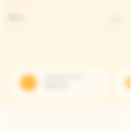
Brut
8 G/L
Température de service
10-12 C°