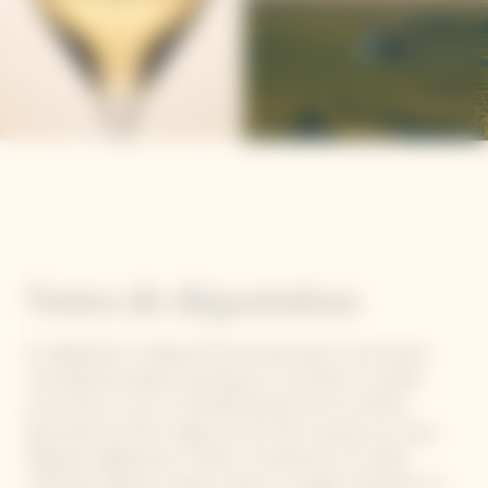
effet de relever l'assemblage, tels des épices, lui conférant de
subtiles notes grillées, boisées et vanillées.
Contient des sulfites.
Notes de dégustation
En dégustation, l'attaque franche laisse place à une bouche
d'une grande ampleur, dynamique et structurée. En parfait
accord avec le nez, la minéralité dévoile ainsi les arômes
gourmands de fruits rouges du Pinot Noir associés aux notes
d’agrumes légèrement confits du Chardonnay. De subtils
caractères pâtissiers laissent deviner la longue maturation sur