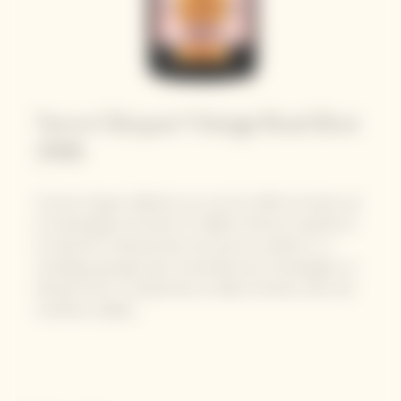
Veuve Clicquot Vintage Rosé Brut
2008​
Comme chaque millésime, le vin est le reflet du temps, de
la climatologie de l’année. En 2008, le final est superbe et
la maturité se déroule dans de bonnes conditions. La
vendange, groupée dans l'ensemble de la Champagne, se
déroule entre mi Septembre et début Octobre, dans des
conditions idéales.