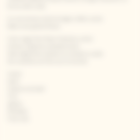
lies de cette Cuvée.
Un rose lumineux teinté de légers reflets cuivrés.
Bulles d'une grande finesse
Fruits rouges frais (fraise, framboise, cerise)
Senteurs d’agrumes (pamplemousse)
Notes légèrement épicées de cannelle et vanille
Des caractères de fruits secs et briochés
Canard
Speck
Carpaccio de bœuf
Thon
Agneau
Mimolette
Fruits mûrs