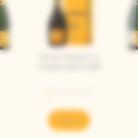
Veuve Clicquot La
Grande Dame 2018
Go to slide 1
Go to slide 2
Go to slide 3
Go to slide 4
Go to slide 5
Go to slide 6
Go to slide 7
Découvrir