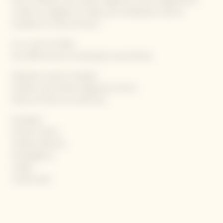
avec la fraîcheur des arômes d’agrumes (citron) légèrement
confits et soulignée, en finale, par de délicates nuances
toastées et notes de fruits s
Un or clair et brillant
Une effervescence remarquée et persistante
Délicates nuances toastées
Fraîcheur des arômes d’agrumes (citron)
Notes de fruits secs (abricots)
Escalopes
Poissons blancs
Viandes blanches
Champignons
Crabes
Comté vieilli