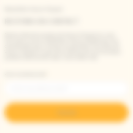
Newsletter Veuve Clicquot
RESTONS EN CONTACT
Restez informé à propos de Veuve Clicquot en vous
inscrivant à notre newsletter. Entrez simplement vos
coordonnées pour recevoir les dernières nouvelles de
Veuve Clicquot et pour être informé de nos nouveaux
produits directement dans votre boîte mail.
Entrer une adresse email *
S’inscrire