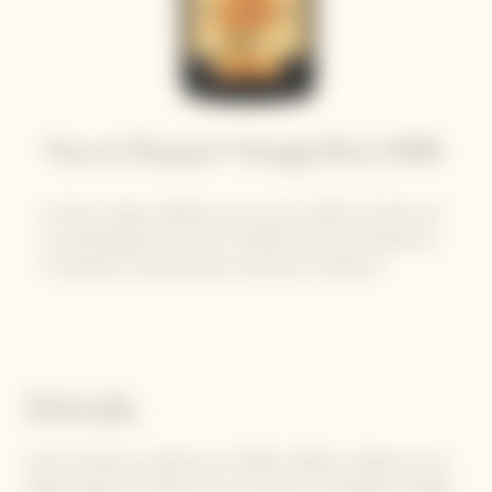
Veuve Clicquot Vintage Brut 2008
Comme chaque millésime, le vin est le reflet du temps, de
la climatologie de l’année. En 2008, le final est superbe et
la maturité se déroule dans de bonnes conditions.
Détails
Veuve Clicquot a présenté, en 2008, le 65ème millésime de la
Maison depuis la création de son premier champagne Vintage,