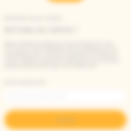
Newsletter Veuve Clicquot
RESTONS EN CONTACT
Restez informé à propos de Veuve Clicquot en vous
inscrivant à notre newsletter. Entrez simplement vos
coordonnées pour recevoir les dernières nouvelles de
Veuve Clicquot et pour être informé de nos nouveaux
produits directement dans votre boîte mail.
Entrer une adresse email *
S’inscrire