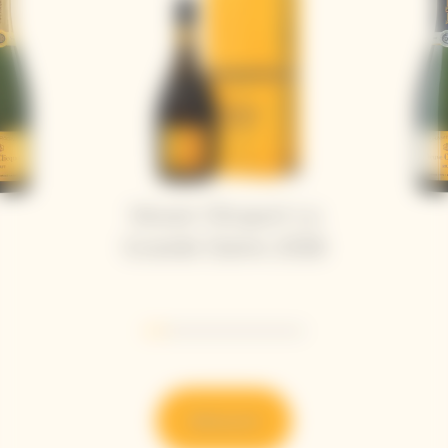
Veuve Clicquot La
Grande Dame 2018
Go to slide 1
Go to slide 2
Go to slide 3
Go to slide 4
Go to slide 5
Go to slide 6
Go to slide 7
Découvrir