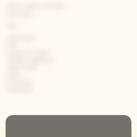
Accents toastés et de brioche
Fruits séchés
Veau
Saumon fumé
Sushi
Coquille Saint Jacques
Ecrevisses, Langoustines
Omble chevalier
Sandre
Comté jeune
Congre fumé