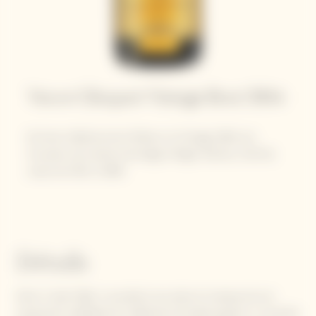
Veuve Clicquot Vintage Brut 2004
64 ème millésime de la Maison, le Vintage 2004 est
l’occasion de rendre hommage à Roger Zèches, Chef de
caves de 1941 à 1969.
Détails
Né le 7 août 1904, il succède à son père et marque de son
empreinte indélébile les millésimes de l’après-guerre. La récolte