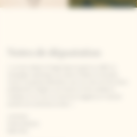
Notes de dégustation
« L'un des meilleurs Vintage depuis le grand cru 2002. Ce
champagne sophistiqué, aux saveurs fruitées et briochées,
montre une grande délicatesse, avec ses notes de fruits blancs
parfaitement intégrés à une texture à la fois acidulée et
moelleuse. Un vin qui se conservera et gagnera en maturité
pendant de nombreuses années. »
Lumineuse
Dorée éclatante
Bulles fines