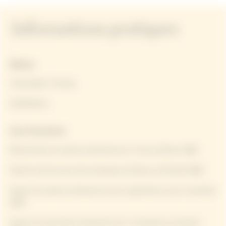
Informations pratiques
Adresse
1 Rue Albert Thomas
51100 Reims
Jours d'ouverture
Réouverture du mardi au dimanche du 7 avril au 28 juin 2026
Ouvert tous les jours de la semaine du 29 juin au 30 août 2026
Ouvert du mardi au dimanche du 1er septembre au 1er novembre
2026
Ouvert du mercredi au dimanche du 4 novembre au 3 janvier