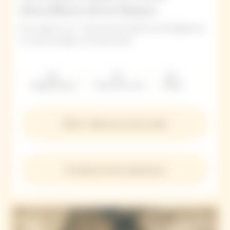
d'excellence de la Maison
De la vigne au vin : découvrez l’excellence œnologique de
la cuvée prestige La Grande Dame
Dégustation
Visite de cave
4h00
260 € · Réservez votre visite
Privatisez votre expérience