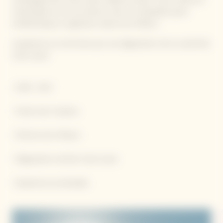
inestimable de vins de réserve. Avec son étiquette jaune
emblématique, la signature solaire de la Maison.
L’expérience se terminera par une dégustation de la cuvée Brut
Carte Jaune.
• 1h00 - 36 €
• Visites des Crayères
• Histoire de la Maison
• Dégustation de Brut Carte Jaune
• Expérience privatisable