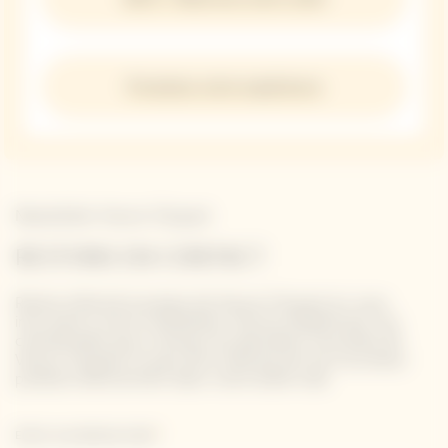
Privatisez votre expérience
Newsletter Veuve Clicquot
RESTONS EN CONTACT
Restez informé à propos de Veuve Clicquot en vous
inscrivant à notre newsletter. Entrez simplement vos
coordonnées pour recevoir les dernières nouvelles de
Veuve Clicquot et pour être informé de nos nouveaux
produits directement dans votre boîte mail.
Entrer une adresse email *