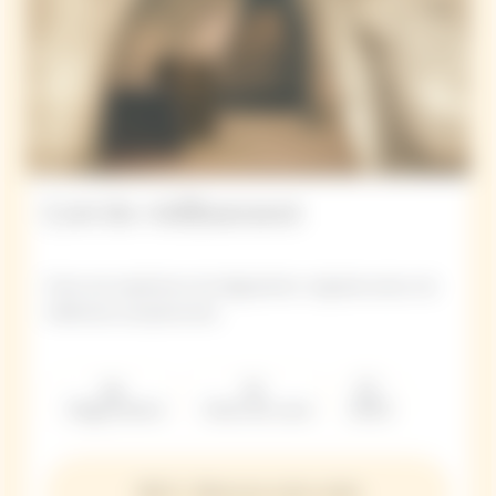
L'art du vieillissement
Vivez une expérience de dégustation originale autour de
millésimes exceptionnels.
Dégustation
Visite de cave
2h00
160 € · Réservez votre visite