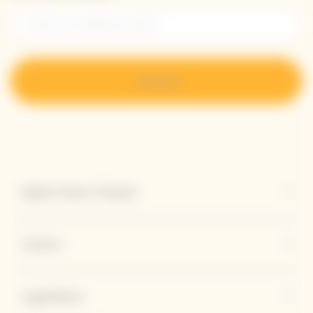
S’inscrire
Explore Veuve Clicquot
Contact
Legal Notice