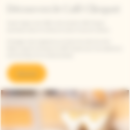
Découvrez le Café Clicquot
Ouvert depuis mars 2023, notre premier Café Clicquot
permanent dans le monde est ouvert à tous les visiteurs.
Prolongez votre expérience au Centre de visite de notre
Maison jusqu'à la terrasse du Café Clicquot pour une expérience
bistronomique chic et décontractée.
Découvrir