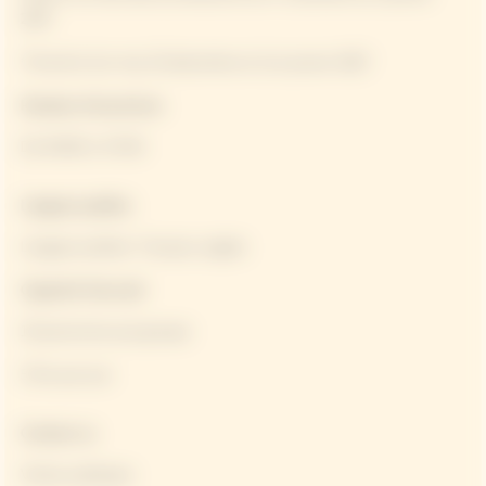
2027
*Fermé le 1er mai, 25 décembre et 1er janvier 2027
Horaires d'ouverture
De 9h30h à 17h30
Langues parlées
Langues parlées: Français, anglais
Capacité d'accueil
19 personnes par groupe
5 fois par jour
Contact us
Visites publiques: