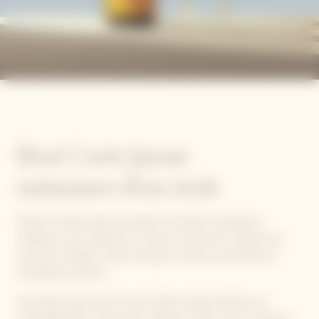
Brut Carte Jaune
naissance d’un style
Partez à la découverte de 250 ans d’histoire empreinte
d’audace et de créativité à travers la visite des Crayères, les
caves de la Maison Veuve Clicquot, inscrites au patrimoine
mondial de l’Unesco.
Vous découvrirez aussi le savoir-faire unique derrière son
champagne Brut Carte Jaune, élaboré à partir d’une collection