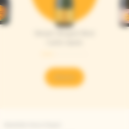
Veuve Clicquot Brut
Carte Jaune​
Découvrir
Newsletter Veuve Clicquot