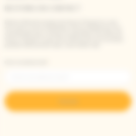
RESTONS EN CONTACT
Restez informé à propos de Veuve Clicquot en vous
inscrivant à notre newsletter. Entrez simplement vos
coordonnées pour recevoir les dernières nouvelles de
Veuve Clicquot et pour être informé de nos nouveaux
produits directement dans votre boîte mail.
Entrer une adresse email *
S’inscrire