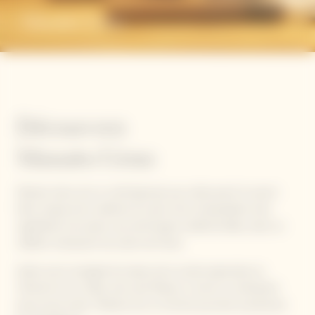
Manato Ueno
Découvrez
Manato Ueno
Manato Ueno est un chef japonais qui a découvert le savoir-
faire unique de la maîtrise du sushi, de la manipulation des
ingrédients de saison aux techniques traditionnelles, dans un
célèbre restaurant de sushis de Ginza.
Après avoir enseigné les bases de la cuisine japonaise au
Vietnam et en Italie, ainsi qu'à Macao, il ouvre un restaurant
pop-up de sushis. Manato est un homme qui aime la précision