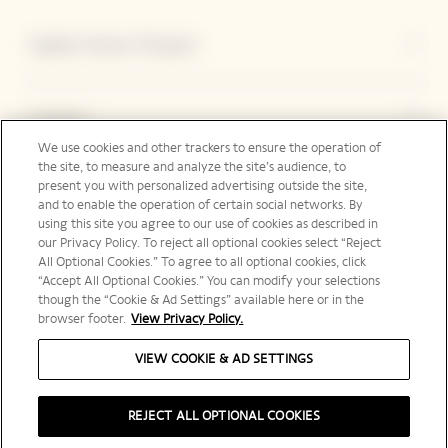
Explore Veuve Clicquot
Contact
We use cookies and other trackers to ensure the operation of
the site, to measure and analyze the site’s audience, to
present you with personalized advertising outside the site,
Legal Notice
and to enable the operation of certain social networks. By
using this site you agree to our use of cookies as described in
our Privacy Policy. To reject all optional cookies select “Reject
All Optional Cookies.” To agree to all optional cookies, click
“Accept All Optional Cookies.” You can modify your selections
Suivez-nous
though the “Cookie & Ad Settings” available here or in the
browser footer.
View Privacy Policy.
VIEW COOKIE & AD SETTINGS
Canada | fr
REJECT ALL OPTIONAL COOKIES