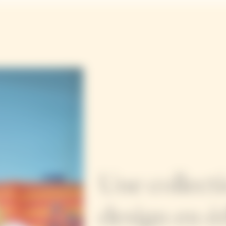
Une collecti
design en éd