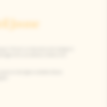
il Jaune
uot, l’Arrow* se réinvente entre design et
métrage entre une adresse choisie et les
 jaunes et des lignes ondulées bleues
lier.