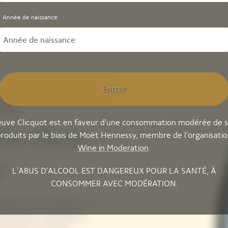
Année de naissance
Entrer
e,
uve Clicquot est en faveur d'une consommation modérée de 
nue dans
roduits par le biais de Moët Hennessy, membre de l'organisati
Wine in Moderation
.
w
L'ABUS D'ALCOOL EST DANGEREUX POUR LA SANTÉ, À
CONSOMMER AVEC MODÉRATION.
ngue par son équilibre : le
t intensité, tandis que le
 Meunier sa rondeur.