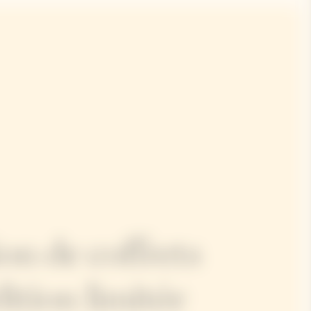
on de coffrets
ition limitée