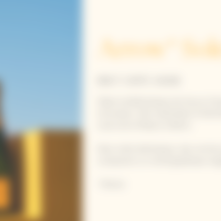
Arrow* Sole
BRUT CARTE JAUNE
Objet emblématique de Veuve Clicq
innovation. Elle matérialise le kilo
caves de la Maison à Reims.
Dans cette déclinaison, des cercles
composent un motif graphique singu
*Flèche