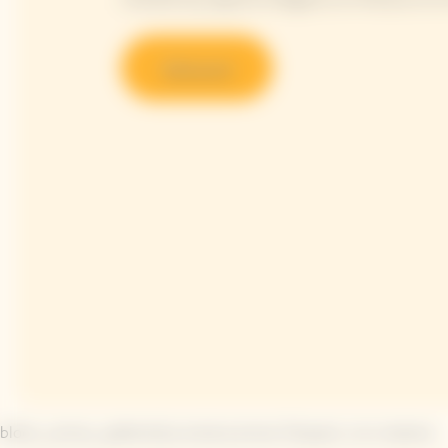
Découvrir
block_arrow_pattern|La iconica arrow Clicquot, a tu manera