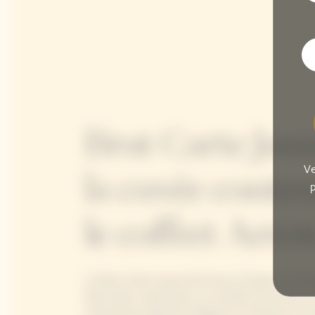
Brut Carte Jaun
Ve
la cuvée conte
p
le coffret Arro
Le Brut Carte Jaune de Veuve Clicquot se disti
Pinot Noir, majoritaire, lui confère structure e
Chardonnay apporte élégance et finesse et le