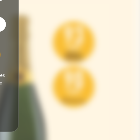
ses
on