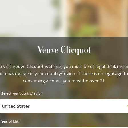
o visit Veuve Clicquot website, you must be of legal drinking a
purchasing age in your country/region. If there is no legal age fo
consuming alcohol, you must be over 21.
Select your country/region
United States
Year of birth